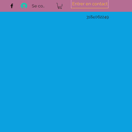
Entrer en contact
Se connecter
3184062249