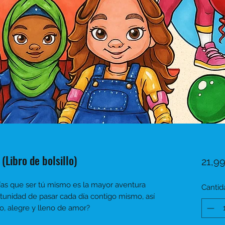
(Libro de bolsillo)
21,9
ías que ser
tú mismo
es la mayor aventura
Cantid
rtunidad de pasar cada día contigo mismo, así
o, alegre y lleno de amor?