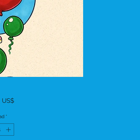
Precio
9 US$
ad
*