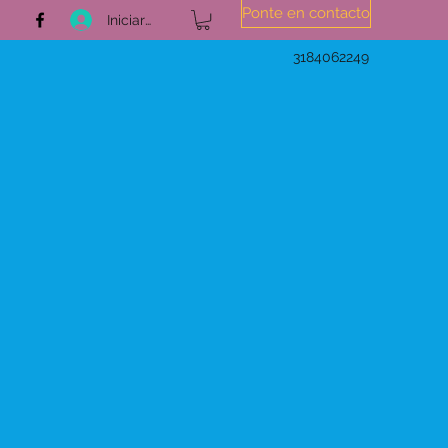
Ponte en contacto
Iniciar sesión
3184062249