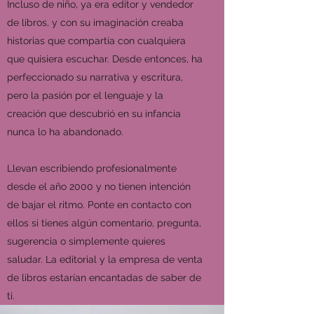
Incluso de niño, ya era editor y vendedor
de libros, y con su imaginación creaba
historias que compartía con cualquiera
que quisiera escuchar. Desde entonces, ha
perfeccionado su narrativa y escritura,
pero la pasión por el lenguaje y la
creación que descubrió en su infancia
nunca lo ha abandonado.
Llevan escribiendo profesionalmente
desde el año 2000 y no tienen intención
de bajar el ritmo. Ponte en contacto con
ellos si tienes algún comentario, pregunta,
sugerencia o simplemente quieres
saludar. La editorial y la empresa de venta
de libros estarían encantadas de saber de
ti.