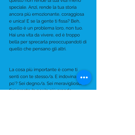
questo non rende la tua vita meno
speciale. Anzi, rende la tua storia
ancora più emozionante, coraggiosa
e unica! E se la gente ti fissa? Beh,
quello è un problema loro, non tuo.
Hai una vita da vivere, ed è troppo
bella per sprecarla preoccupandoti di
quello che pensano gli altri.
La cosa più importante è come ti
senti con te stesso/a. E indovina un
po'? Sei degno/a. Sei meraviglioso/a.
Sei pronto/a per la più grande
avventura di tutte: l'avventura di
essere TE STESSO/A! Assicurati di
amarti in ogni passo del cammino!