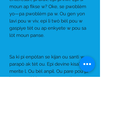
moun ap fikse w? Oke, se pwoblèm
yo—pa pwoblèm pa w. Ou gen yon
lavi pou w viv, epi li twò bèl pou w
gaspiye tèt ou ap enkyete w pou sa
lòt moun panse.
Sa ki pi enpòtan se kijan ou santi w
parapò ak tèt ou. Epi devine kisa? Ou
merite l. Ou bèl anpil. Ou pare pou pi
bon avanti ki genyen—avanti pou w
rete OU! Asire w ke w ap renmen OU
nan chak etap!
Konpayi Piblikasyon Cherry Belle