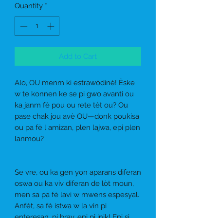
Quantity
*
Add to Cart
Alo, OU menm ki estrawòdinè!
Èske
w te konnen ke
se pi gwo avanti ou
ka janm fè pou ou rete tèt ou? Ou
pase chak jou avè OU—donk poukisa
ou pa fè l amizan, plen lajwa, epi plen
lanmou?
Se vre, ou ka gen yon aparans diferan
oswa ou ka viv diferan de lòt moun,
men sa pa fè lavi w mwens espesyal.
Anfèt, sa fè istwa w la vin pi
enteresan, pi brav, epi pi inik! Epi si