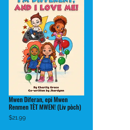
Mwen Diferan, epi Mwen
Renmen TÈT MWEN! (Liv pòch)
Price
$21.99