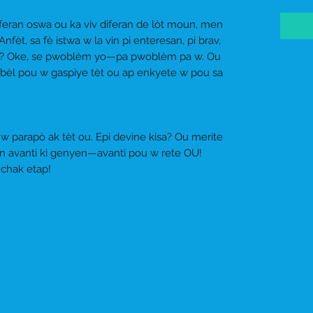
iferan oswa ou ka viv diferan de lòt moun, men
fèt, sa fè istwa w la vin pi enteresan, pi brav,
se w? Oke, se pwoblèm yo—pa pwoblèm pa w. Ou
wò bèl pou w gaspiye tèt ou ap enkyete w pou sa
i w parapò ak tèt ou. Epi devine kisa? Ou merite
bon avanti ki genyen—avanti pou w rete OU!
chak etap!