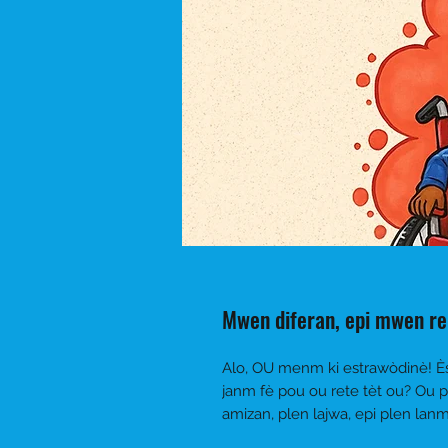
Mwen diferan, epi mwen 
Alo, OU menm ki estrawòdinè! Ès
janm fè pou ou rete tèt ou? Ou 
amizan, plen lajwa, epi plen lan