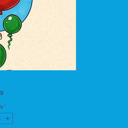
Price
99
ty
*