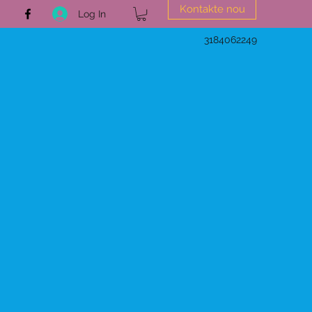
Kontakte nou
Log In
3184062249