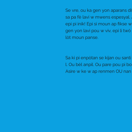
Se vre, ou ka gen yon aparans d
sa pa fè lavi w mwens espesyal. An
epi pi inik! Epi si moun ap fik
gen yon lavi pou w viv, epi li t
lòt moun panse.
Sa ki pi enpòtan se kijan ou sant
l. Ou bèl anpil. Ou pare pou pi 
Asire w ke w ap renmen OU nan 