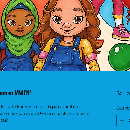
renmen MWEN!
$21.
ke w te konnen ke se pi gwo avanti ou ka
Quanti
pase chak jou avè OU—donk poukisa ou pa fè l
mou?